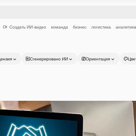
Создать ИИ-видео
команда
бизнес
логистика
аналитик
цензия
Сгенерировано ИИ
Ориентация
Цве
Продукция
Начать