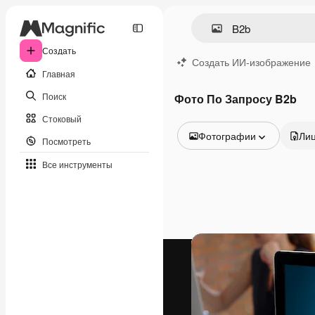
Создать
Создать ИИ-изображение
Главная
Поиск
Фото По Запросу B2b
Стоковый
Фотографии
Ли
Посмотреть
Все изображения
Все инструменты
Векторы
Иллюстрации
Фотографии
PSD
Шаблоны
Мокапы
Видео
Видеоролик
Моушн-дизайн
Видеошаблоны
Иконки
3D-модели
Шрифты