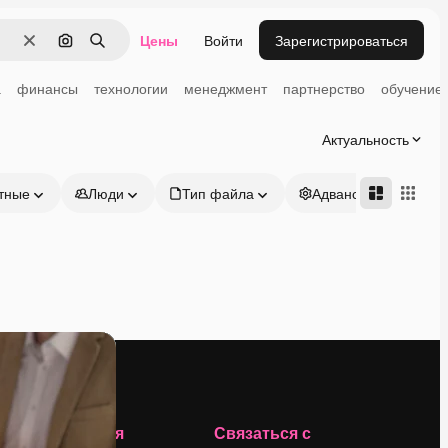
Цены
Войти
Зарегистрироваться
Очистить
Поиск по изображению
Поиск
а
финансы
технологии
менеджмент
партнерство
обучение
Актуальность
тные
Люди
Тип файла
Адвансд
Компания
Связаться с