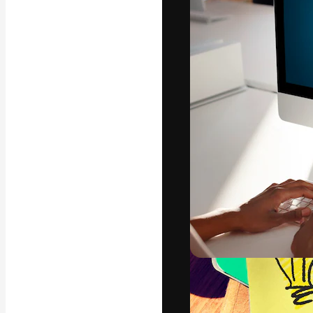
Креативная пл
ваших лучших 
подписчиков с
предприятий, а
Pусский