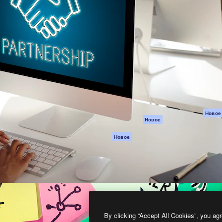
атформа для создания
Spaces
Academy
работ. Более 1 миллиона
ИИ-помощник
Документация п
реди креаторов,
Пакету ИИ
Генератор
гентств и студий.
изображений ИИ
Служба
поддержки
Генератор видео
ИИ
Условия и
положения
Генератор голоса
на основе ИИ
Политика
конфиденциальн
Стоковый контент
Оригиналы
MCP для
Новое
Новое
Claude/ChatGPT
Политика файло
cookie
Агенты
Новое
Центр доверия
API
Партнеры
Мобильное
приложение
Предприятие
Все инструменты
Magnific
By clicking “Accept All Cookies”, you agr