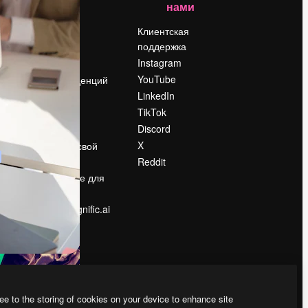
нами
Цены
о
О нас
Клиентская
поддержка
Reviews
Instagram
Вакансии
YouTube
Поиск тенденций
LinkedIn
Блог
TikTok
События
Discord
Slidesgo
ости
X
Продайте свой
контент
Reddit
в
Помещение для
прессы
Ищете magnific.ai
ee to the storing of cookies on your device to enhance site