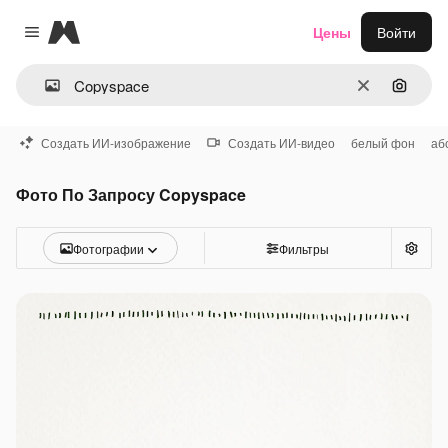
Magnific
Цены
Войти
Close menu
Очистить
Поиск 
Создать ИИ-изображение
Создать ИИ-видео
белый фон
аб
Фото По Запросу Copyspace
Фотографии
Фильтры