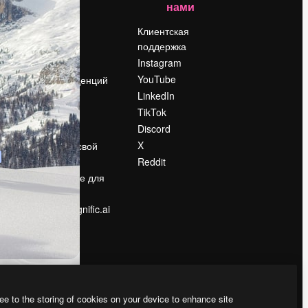
нами
Цены
о
О нас
Клиентская
поддержка
Reviews
Instagram
Вакансии
YouTube
Поиск тенденций
LinkedIn
Блог
TikTok
События
Discord
Slidesgo
ости
X
Продайте свой
контент
Reddit
в
Помещение для
прессы
Ищете magnific.ai
ee to the storing of cookies on your device to enhance site