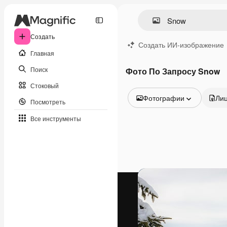
Создать
Создать ИИ-изображение
Главная
Поиск
Фото По Запросу Snow
Стоковый
Фотографии
Ли
Посмотреть
Все изображения
Все инструменты
Векторы
Иллюстрации
Фотографии
PSD
Шаблоны
Мокапы
Видео
Видеоролик
Моушн-дизайн
Видеошаблоны
Иконки
3D-модели
Шрифты