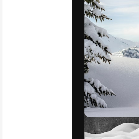
Креативная пл
ваших лучших 
подписчиков с
предприятий, а
Pусский