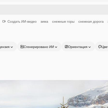
Создать ИИ-видео
зима
снежные горы
снежная дорога
цензия
Сгенерировано ИИ
Ориентация
Цве
Продукция
Начать