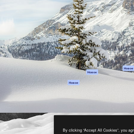
атформа для создания
Spaces
Academy
работ. Более 1 миллиона
ИИ-помощник
Документация п
реди креаторов,
Пакету ИИ
Генератор
гентств и студий.
изображений ИИ
Служба
поддержки
Генератор видео
ИИ
Условия и
положения
Генератор голоса
на основе ИИ
Политика
конфиденциальн
Стоковый контент
Оригиналы
MCP для
Новое
Новое
Claude/ChatGPT
Политика файло
cookie
Агенты
Новое
Центр доверия
API
Партнеры
Мобильное
приложение
Предприятие
Все инструменты
Magnific
By clicking “Accept All Cookies”, you agr