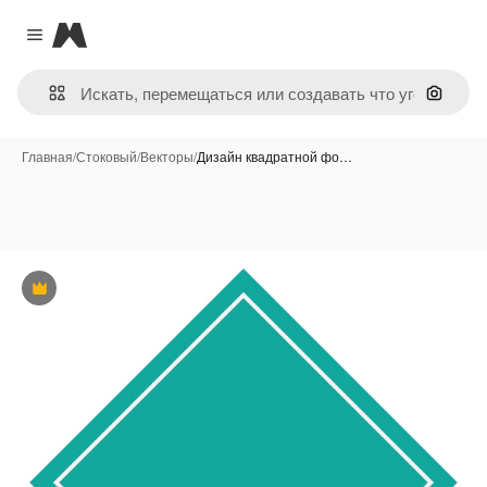
Magnific
Close menu
Поиск 
Главная
/
Стоковый
/
Векторы
/
Дизайн квадратной фо…
Премиум