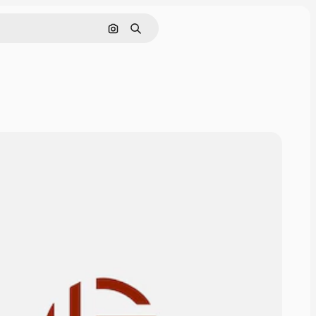
Поиск по изображению
Поиск