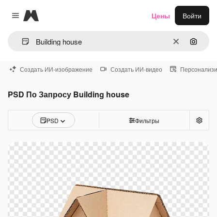
Magnific
Цены
Войти
Close menu
Очистить
Поиск 
Создать ИИ-изображение
Создать ИИ-видео
Персонализи
PSD По Запросу Building house
PSD
Фильтры