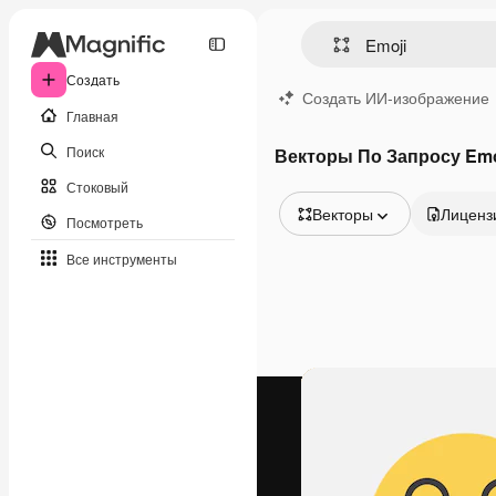
Создать
Создать ИИ-изображение
Главная
Поиск
Векторы По Запросу Emo
Стоковый
Векторы
Лиценз
Посмотреть
Все изображения
Все инструменты
Векторы
Иллюстрации
Фотографии
PSD
Шаблоны
Мокапы
Видео
Видеоролик
Моушн-дизайн
Видеошаблоны
Иконки
3D-модели
Шрифты