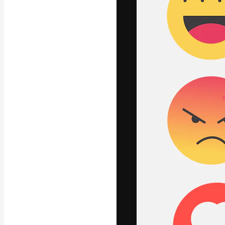
Креативная пл
ваших лучших 
подписчиков с
предприятий, а
Pусский