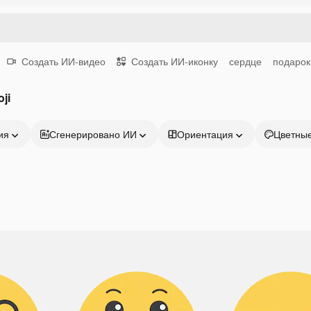
Создать ИИ-видео
Создать ИИ-иконку
сердце
подарок
ji
ия
Сгенерировано ИИ
Ориентация
Цветны
Продукция
Начать