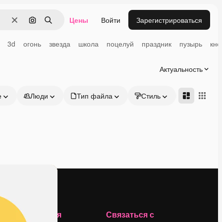
Цены
Войти
Зарегистрироваться
Очистить
Поиск по изображению
Поиск
3d
огонь
звезда
школа
поцелуй
праздник
пузырь
кно
Актуальность
е
Люди
Тип файла
Стиль
Адвансд
Компания
Связаться с