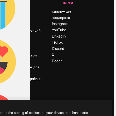
нами
Цены
о
О нас
Клиентская
поддержка
Reviews
Instagram
Вакансии
YouTube
Поиск тенденций
LinkedIn
Блог
TikTok
События
Discord
Slidesgo
ости
X
Продайте свой
контент
Reddit
в
Помещение для
прессы
Ищете magnific.ai
ee to the storing of cookies on your device to enhance site