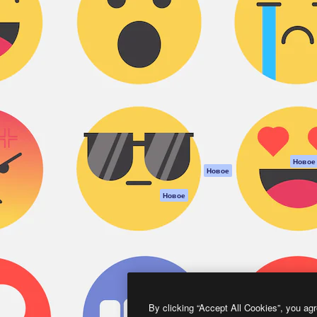
атформа для создания
Spaces
Academy
работ. Более 1 миллиона
ИИ-помощник
Документация п
реди креаторов,
Пакету ИИ
Генератор
гентств и студий.
изображений ИИ
Служба
поддержки
Генератор видео
ИИ
Условия и
положения
Генератор голоса
на основе ИИ
Политика
конфиденциальн
Стоковый контент
Оригиналы
MCP для
Новое
Новое
Claude/ChatGPT
Политика файло
cookie
Агенты
Новое
Центр доверия
API
Партнеры
Мобильное
приложение
Предприятие
Все инструменты
Magnific
By clicking “Accept All Cookies”, you agr