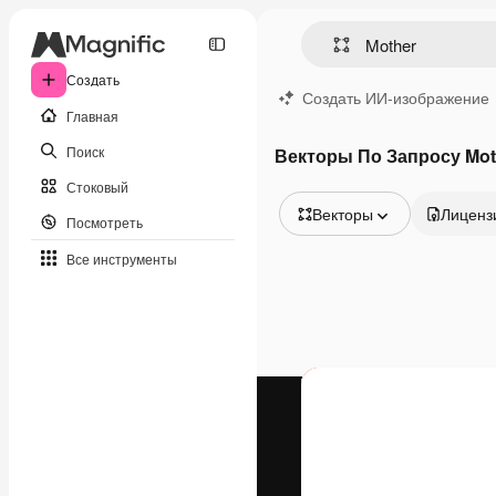
Создать
Создать ИИ-изображение
Главная
Поиск
Векторы По Запросу Mot
Стоковый
Векторы
Лиценз
Посмотреть
Все изображения
Все инструменты
Векторы
Иллюстрации
Фотографии
PSD
Шаблоны
Мокапы
Видео
Видеоролик
Моушн-дизайн
Видеошаблоны
Иконки
3D-модели
Шрифты