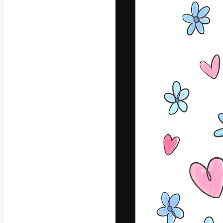
Креативная пл
ваших лучших 
подписчиков с
предприятий, а
Pусский