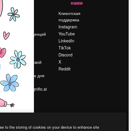
нами
Цены
о
О нас
Клиентская
поддержка
Reviews
Instagram
Вакансии
YouTube
Поиск тенденций
LinkedIn
Блог
TikTok
События
Discord
Slidesgo
ости
X
Продайте свой
контент
Reddit
в
Помещение для
прессы
Ищете magnific.ai
ee to the storing of cookies on your device to enhance site