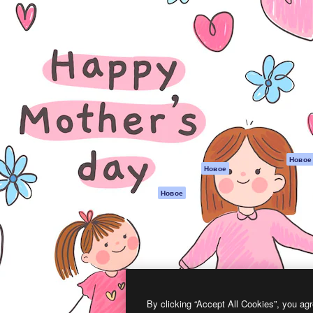
атформа для создания
Spaces
Academy
работ. Более 1 миллиона
ИИ-помощник
Документация п
реди креаторов,
Пакету ИИ
Генератор
гентств и студий.
изображений ИИ
Служба
поддержки
Генератор видео
ИИ
Условия и
положения
Генератор голоса
на основе ИИ
Политика
конфиденциальн
Стоковый контент
Оригиналы
MCP для
Новое
Новое
Claude/ChatGPT
Политика файло
cookie
Агенты
Новое
Центр доверия
API
Партнеры
Мобильное
приложение
Предприятие
Все инструменты
Magnific
By clicking “Accept All Cookies”, you agr