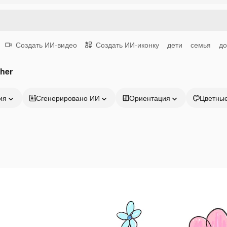
Создать ИИ-видео
Создать ИИ-иконку
дети
семья
д
her
ия
Сгенерировано ИИ
Ориентация
Цветны
Продукция
Начать