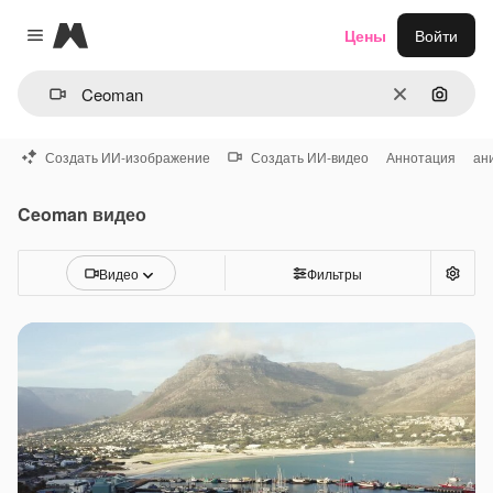
Magnific
Цены
Войти
Close menu
Очистить
Поиск 
Создать ИИ-изображение
Создать ИИ-видео
Аннотация
ан
Ceoman видео
Видео
Фильтры