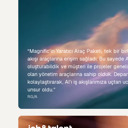
“Magnific’in Yaratıcı Araç Paketi, tek bir bi
akışı araçlarına erişim sağladı. Bu sayede AI
oluşturabildik ve müşteri ile projeler gene
olan yönetim araçlarına sahip olduk. Departm
kolaylaştırarak, AI’ı iş akışlarımıza uçtan u
unsur oldu.”
RG/A