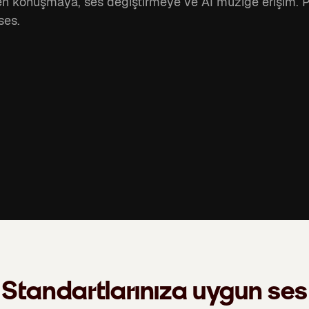
den konuşmaya, ses değiştirmeye ve AI müziğe erişim. Po
ses.
Standartlarınıza uygun ses