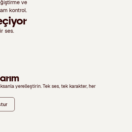
ğiştirme ve
tam kontrol.
eçiyor
r ses.
sarım
sanla yerelleştirin. Tek ses, tek karakter, her
ştur