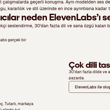
l çalışmalarda geçerli konuşma. Aynı modelden ses de
u, kararlılık ve stil üzerinde en ince ayrıntısına kadar 
ıcılar neden ElevenLabs’ı s
kçi seslendirme, 30'dan fazla dil ve sana özgü kalan bi
abs gerçek bir
Çok dilli ta
30'dan fazla dilde ve ak
pazarda.
ElevenLabs ile olu
ç. Tutarlı, markaya
 elinde tut.