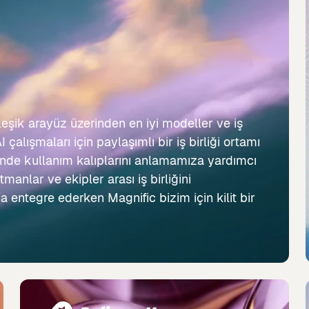
rleşik arayüz üzerinden en iyi modeller ve iş
 çalışmaları için paylaşımlı bir iş birliği ortamı
linde kullanım kalıplarını anlamamıza yardımcı
anlar ve ekipler arası iş birliğini
ca entegre ederken Magnific bizim için kilit bir