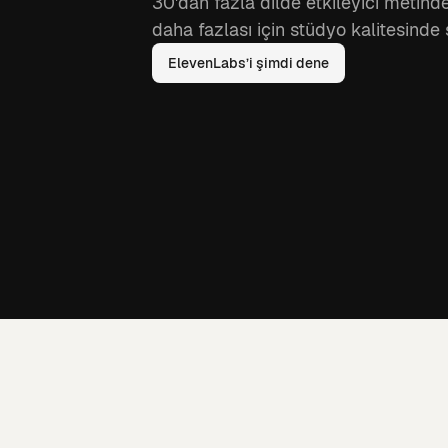
30'dan fazla dilde etkileyici metin
daha fazlası için stüdyo kalitesinde 
ElevenLabs’i şimdi dene