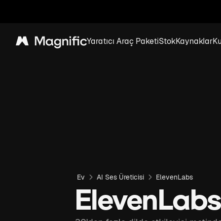
Yaratıcı Araç Paketi
Stok
Kaynaklar
K
Magnific
Ev
AI Ses Üreticisi
ElevenLabs
ElevenLabs: