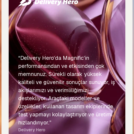
“Delivery Hero’da Magnific’in
performansından ve etkisinden çok
memnunuz. Sürekli olarak yüksek
kaliteli ve güvenilir sonuçlar sunuyor, iş
akışlarımızı ve verimliliğimizi
destekliyor. Araçtaki modeller ve
özellikler, kullanan tasarım ekiplerinde
test yapmayı kolaylaştırıyor ve üretimi
hızlandırıyor.”
Delivery Hero