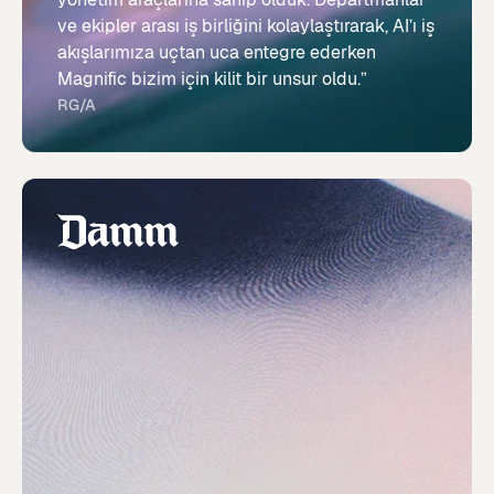
ve ekipler arası iş birliğini kolaylaştırarak, AI’ı iş
akışlarımıza uçtan uca entegre ederken
Magnific bizim için kilit bir unsur oldu.”
RG/A