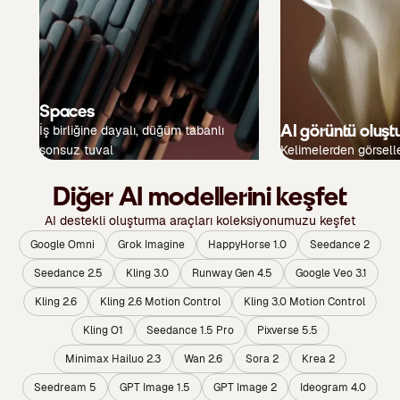
Spaces
AI görüntü oluşt
İş birliğine dayalı, düğüm tabanlı
sonsuz tuval
Kelimelerden görsell
Diğer AI modellerini keşfet
AI destekli oluşturma araçları koleksiyonumuzu keşfet
Google Omni
Grok Imagine
HappyHorse 1.0
Seedance 2
Seedance 2.5
Kling 3.0
Runway Gen 4.5
Google Veo 3.1
Kling 2.6
Kling 2.6 Motion Control
Kling 3.0 Motion Control
Kling O1
Seedance 1.5 Pro
Pixverse 5.5
Minimax Hailuo 2.3
Wan 2.6
Sora 2
Krea 2
Seedream 5
GPT Image 1.5
GPT Image 2
Ideogram 4.0