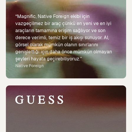
“Magnific, Native Foreign ekibi için
vazgeçilmez bir araç çünkü en yeni ve en iyi
araçların tamamına erişim sağlıyor ve son
derece verimli, temiz bir iş akışı sunuyor. AI,
görsel olarak mümkün olanın sınırlarını
genişlettiği için daha önce mümkün olmayan
şeyleri hayata geçirebiliyoruz.”
Native Foreign