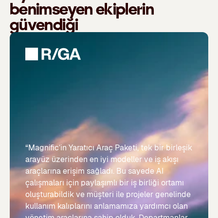
benimseyen ekiplerin
güvendiği
“Magnific’in Yaratıcı Araç Paketi, tek bir birleşik
arayüz üzerinden en iyi modeller ve iş akışı
araçlarına erişim sağladı. Bu sayede AI
çalışmaları için paylaşımlı bir iş birliği ortamı
oluşturabildik ve müşteri ile projeler genelinde
kullanım kalıplarını anlamamıza yardımcı olan
yönetim araçlarına sahip olduk. Departmanlar