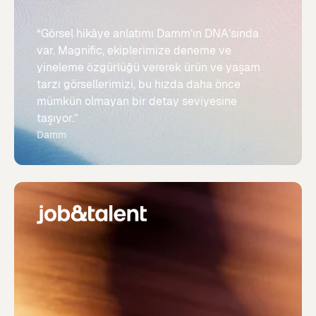
“Görsel hikâye anlatımı Damm’ın DNA’sında
var. Magnific, ekiplerimize deneme ve
yineleme özgürlüğü vererek ürün ve yaşam
tarzı görsellerimizi, bu hızda daha önce
mümkün olmayan bir detay seviyesine
taşıyor.”
Damm