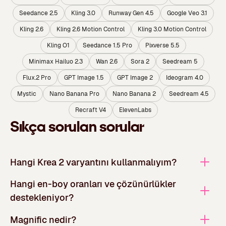
Seedance 2.5
Kling 3.0
Runway Gen 4.5
Google Veo 3.1
Kling 2.6
Kling 2.6 Motion Control
Kling 3.0 Motion Control
Kling O1
Seedance 1.5 Pro
Pixverse 5.5
Minimax Hailuo 2.3
Wan 2.6
Sora 2
Seedream 5
Flux.2 Pro
GPT Image 1.5
GPT Image 2
Ideogram 4.0
Mystic
Nano Banana Pro
Nano Banana 2
Seedream 4.5
Recraft V4
ElevenLabs
Sıkça sorulan sorular
Hangi Krea 2 varyantını kullanmalıyım?
Hangi en-boy oranları ve çözünürlükler
destekleniyor?
Magnific nedir?