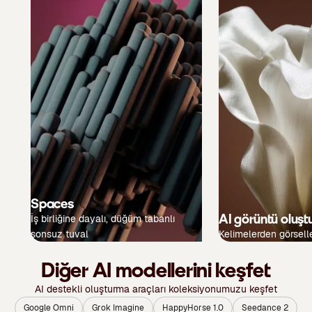
Spaces
AI görüntü oluşt
İş birliğine dayalı, düğüm tabanlı
sonsuz tuval
Kelimelerden görsell
Diğer AI modellerini keşfet
AI destekli oluşturma araçları koleksiyonumuzu keşfet
Google Omni
Grok Imagine
HappyHorse 1.0
Seedance 2