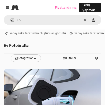
Giriş
Magnific
Fiyatlandırma
Close menu
yapmak
Temizlemek
Görünt
Yapay zeka tarafından oluşturulan görüntü
Yapay zeka tarafından 
Ev Fotoğraflar
Fotoğraflar
Filtreler