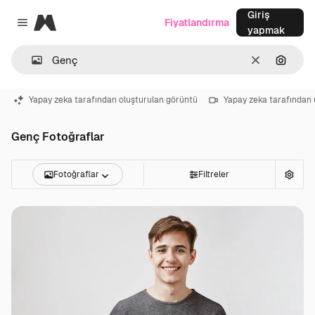
Giriş
Magnific
Fiyatlandırma
Close menu
yapmak
Temizlemek
Görünt
Yapay zeka tarafından oluşturulan görüntü
Yapay zeka tarafından 
Genç Fotoğraflar
Fotoğraflar
Filtreler