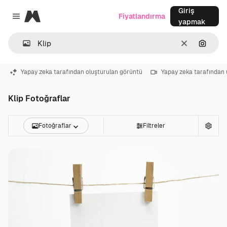
Giriş
Magnific
Fiyatlandırma
Close menu
yapmak
Temizlemek
Görünt
Yapay zeka tarafından oluşturulan görüntü
Yapay zeka tarafından 
Klip Fotoğraflar
Fotoğraflar
Filtreler