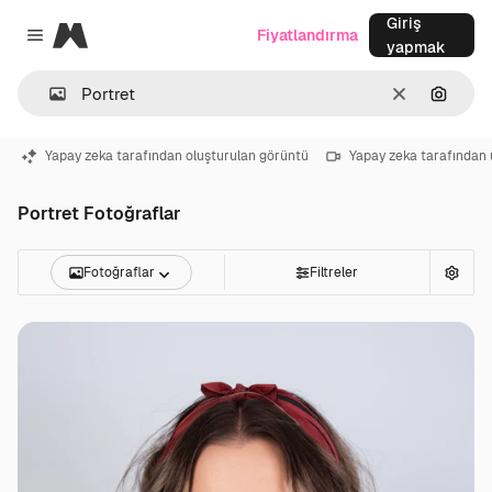
Giriş
Magnific
Fiyatlandırma
Close menu
yapmak
Temizlemek
Görünt
Yapay zeka tarafından oluşturulan görüntü
Yapay zeka tarafından 
Portret Fotoğraflar
Fotoğraflar
Filtreler