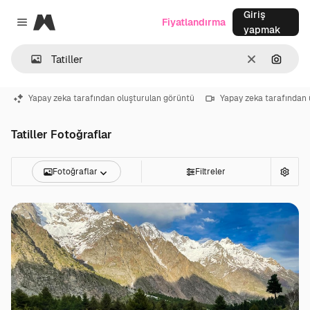
Giriş
Magnific
Fiyatlandırma
Close menu
yapmak
Temizlemek
Görünt
Yapay zeka tarafından oluşturulan görüntü
Yapay zeka tarafından 
Tatiller Fotoğraflar
Fotoğraflar
Filtreler