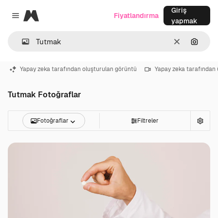
Giriş
Magnific
Fiyatlandırma
Close menu
yapmak
Temizlemek
Görünt
Yapay zeka tarafından oluşturulan görüntü
Yapay zeka tarafından 
Tutmak Fotoğraflar
Fotoğraflar
Filtreler