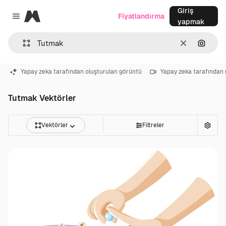
Giriş
Magnific
Fiyatlandırma
Close menu
yapmak
Temizlemek
Görünt
Yapay zeka tarafından oluşturulan görüntü
Yapay zeka tarafından 
Tutmak Vektörler
Vektörler
Filtreler