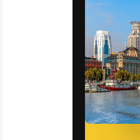
Yazı tipleri
En iyi işlerini 
Kreatif ekipler,
stüdyolar genel
abone.
Türkçe
Copyright © 2010