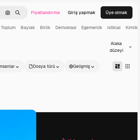
Fiyatlandırma
Giriş yapmak
Üye olmak
emizlemek
Görüntüyle ara
Aramak
Toplum
Bayrak
Birlik
Demokrasi
Egemenlik
Istiklal
Kimlik
Alaka
düzeyi
İnsanlar
Dosya türü
Gelişmiş