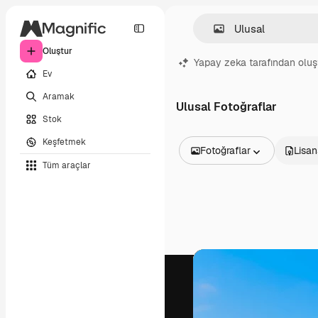
Oluştur
Yapay zeka tarafından oluş
Ev
Aramak
Ulusal Fotoğraflar
Stok
Keşfetmek
Fotoğraflar
Lisan
Tüm araçlar
Tüm Görseller
Vektörler
İllüstrasyonlar
Fotoğraflar
PSD
Şablonlar
Maketler
Videolar
Video çekimleri
Hareketli grafikler
Video şablonları
Simgeler
3D Modeller