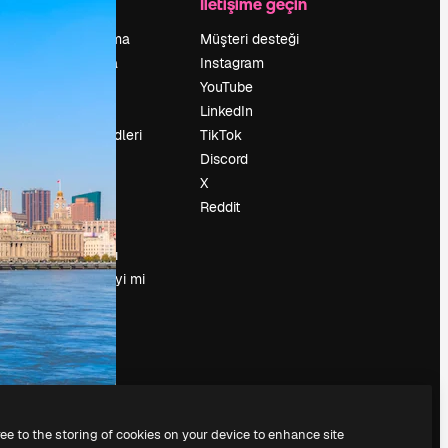
Şirket
İletişime geçin
Fiyatlandırma
Müşteri desteği
Hakkımızda
Instagram
Reviews
YouTube
Kariyer
LinkedIn
Arama trendleri
TikTok
Blog
Discord
Olaylar
X
Slidesgo
Reddit
İçerik satışı
Basın odası
Magnific.ai’yi mi
arıyorsun?
ree to the storing of cookies on your device to enhance site