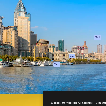
Ürünler
Başlayın
yöneteceğin yaratıcı platform.
Spaces
Academy
 işletmeler, ajanslar ve
AI Asistanı
Dokümantasyon
inde 1 milyondan fazla
AI Görüntü
Destek
Oluşturucu
Kullanım Şartları
AI video
Gizlilik Politikası
oluşturucu
Orijinaller
Yeni
AI ses oluşturucu
Çerez politikası
Stok içerik
Güven merkezi
Claude/ChatGPT
Satış ortakları
Yeni
için MCP
Kurumsal
Ajanlar
Yeni
API
Mobil Uygulama
Tüm Magnific
araçları
-
2026
Freepik Company S.L.U.
Her hakkı saklıdır
.
By clicking “Accept All Cookies”, you ag