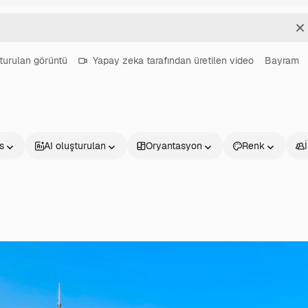
T
turulan görüntü
Yapay zeka tarafından üretilen video
Bayram
s
AI oluşturulan
Oryantasyon
Renk