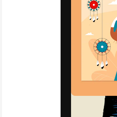
Yazı tipleri
En iyi işlerini 
Kreatif ekipler,
stüdyolar genel
abone.
Türkçe
Copyright © 2010