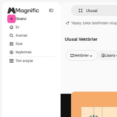
Oluştur
Yapay zeka tarafından oluş
Ev
Aramak
Ulusal Vektörler
Stok
Keşfetmek
Vektörler
Lisans
Tüm araçlar
Tüm Görseller
Vektörler
İllüstrasyonlar
Fotoğraflar
PSD
Şablonlar
Maketler
Videolar
Video çekimleri
Hareketli grafikler
Video şablonları
Simgeler
3D Modeller