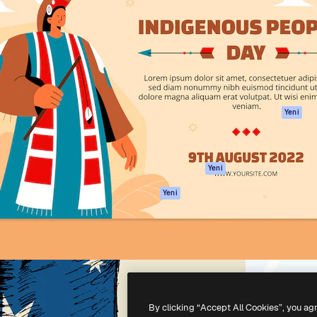
Ürünler
Başlayın
yöneteceğin yaratıcı platform.
Spaces
Academy
 işletmeler, ajanslar ve
AI Asistanı
Dokümantasyon
inde 1 milyondan fazla
AI Görüntü
Destek
Oluşturucu
Kullanım Şartları
AI video
Gizlilik Politikası
oluşturucu
Orijinaller
Yeni
AI ses oluşturucu
Çerez politikası
Stok içerik
Güven merkezi
Claude/ChatGPT
Satış ortakları
Yeni
için MCP
Kurumsal
Ajanlar
Yeni
API
Mobil Uygulama
Tüm Magnific
araçları
-
2026
Freepik Company S.L.U.
Her hakkı saklıdır
.
By clicking “Accept All Cookies”, you ag