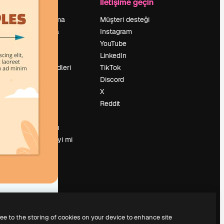
Şirket
İletişime geçin
Fiyatlandırma
Müşteri desteği
Hakkımızda
Instagram
Reviews
YouTube
Kariyer
LinkedIn
Arama trendleri
TikTok
Blog
Discord
Olaylar
X
Slidesgo
Reddit
İçerik satışı
Basın odası
Magnific.ai’yi mi
arıyorsun?
ree to the storing of cookies on your device to enhance site