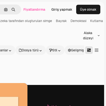
Fiyatlandırma
Giriş yapmak
Üye olmak
emizlemek
Görüntüyle ara
Aramak
zeka tarafından oluşturulan simge
Bayrak
Demokrasi
Kutlama
Alaka
düzeyi
sanlar
Dosya türü
Stil
Gelişmiş