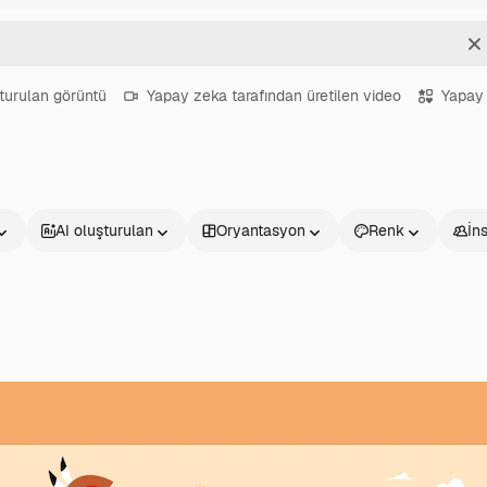
T
turulan görüntü
Yapay zeka tarafından üretilen video
Yapay 
AI oluşturulan
Oryantasyon
Renk
İn