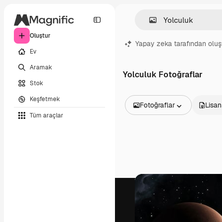
Oluştur
Yapay zeka tarafından oluş
Ev
Aramak
Yolculuk Fotoğraflar
Stok
Keşfetmek
Fotoğraflar
Lisan
Tüm araçlar
Tüm Görseller
Vektörler
İllüstrasyonlar
Fotoğraflar
PSD
Şablonlar
Maketler
Videolar
Video çekimleri
Hareketli grafikler
Video şablonları
Simgeler
3D Modeller