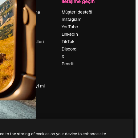
Şirket
İletişime geçin
Fiyatlandırma
Müşteri desteği
Hakkımızda
Instagram
Reviews
YouTube
Kariyer
LinkedIn
Arama trendleri
TikTok
Blog
Discord
Olaylar
X
Slidesgo
Reddit
İçerik satışı
Basın odası
Magnific.ai’yi mi
arıyorsun?
ree to the storing of cookies on your device to enhance site