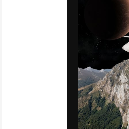
Yazı tipleri
En iyi işlerini 
Kreatif ekipler,
stüdyolar genel
abone.
Türkçe
Copyright © 2010