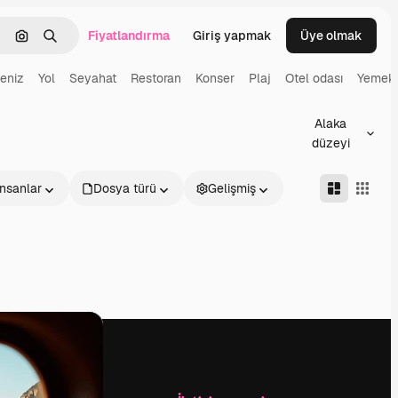
Fiyatlandırma
Giriş yapmak
Üye olmak
emizlemek
Görüntüyle ara
Aramak
eniz
Yol
Seyahat
Restoran
Konser
Plaj
Otel odası
Yemek
Alaka
düzeyi
İnsanlar
Dosya türü
Gelişmiş