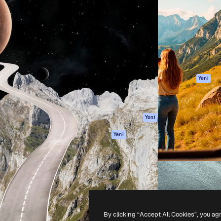
Ürünler
Başlayın
yöneteceğin yaratıcı platform.
Spaces
Academy
 işletmeler, ajanslar ve
AI Asistanı
Dokümantasyon
inde 1 milyondan fazla
AI Görüntü
Destek
Oluşturucu
Kullanım Şartları
AI video
Gizlilik Politikası
oluşturucu
Orijinaller
Yeni
AI ses oluşturucu
Çerez politikası
Stok içerik
Güven merkezi
Claude/ChatGPT
Satış ortakları
Yeni
için MCP
Kurumsal
Ajanlar
Yeni
API
Mobil Uygulama
Tüm Magnific
araçları
-
2026
Freepik Company S.L.U.
Her hakkı saklıdır
.
By clicking “Accept All Cookies”, you ag