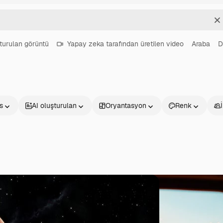
T
turulan görüntü
Yapay zeka tarafından üretilen video
Araba
D
s
AI oluşturulan
Oryantasyon
Renk