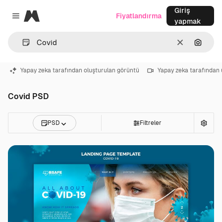
Giriş
Magnific
Fiyatlandırma
Close menu
yapmak
Temizlemek
Görünt
Yapay zeka tarafından oluşturulan görüntü
Yapay zeka tarafından 
Covid PSD
PSD
Filtreler