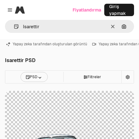
Giriş
Magnific
Fiyatlandırma
Close menu
yapmak
Temizlemek
Görünt
Yapay zeka tarafından oluşturulan görüntü
Yapay zeka tarafından 
Isarettir PSD
PSD
Filtreler