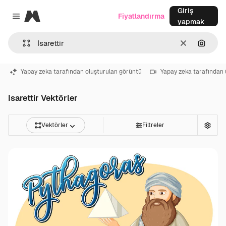
Giriş
Magnific
Fiyatlandırma
Close menu
yapmak
Temizlemek
Görünt
Yapay zeka tarafından oluşturulan görüntü
Yapay zeka tarafından 
Isarettir Vektörler
Vektörler
Filtreler