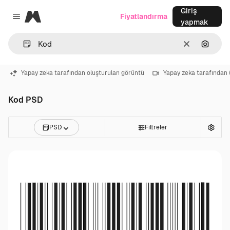
Giriş
Magnific
Fiyatlandırma
Close menu
yapmak
Temizlemek
Görünt
Yapay zeka tarafından oluşturulan görüntü
Yapay zeka tarafından 
Kod PSD
PSD
Filtreler