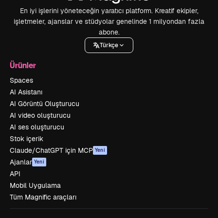
En iyi işlerini yöneteceğin yaratıcı platform. Kreatif ekipler,
işletmeler, ajanslar ve stüdyolar genelinde 1 milyondan fazla
abone.
Türkçe
Ürünler
Spaces
AI Asistanı
AI Görüntü Oluşturucu
AI video oluşturucu
AI ses oluşturucu
Stok içerik
Claude/ChatGPT için MCP
Yeni
Ajanlar
Yeni
API
Mobil Uygulama
Tüm Magnific araçları