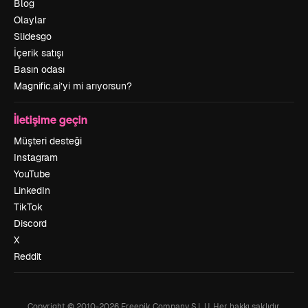
Blog
Olaylar
Slidesgo
İçerik satışı
Basın odası
Magnific.ai’yi mi arıyorsun?
İletişime geçin
Müşteri desteği
Instagram
YouTube
LinkedIn
TikTok
Discord
X
Reddit
Copyright © 2010-
2026
Freepik Company S.L.U.
Her hakkı saklıdır
.