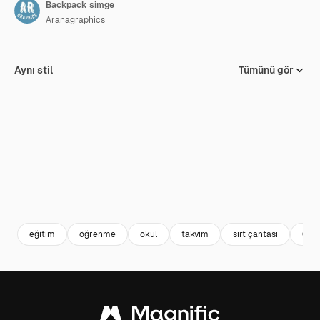
Backpack simge
Aranagraphics
Aynı stil
Tümünü gör
eğitim
öğrenme
okul
takvim
sırt çantası
Okul