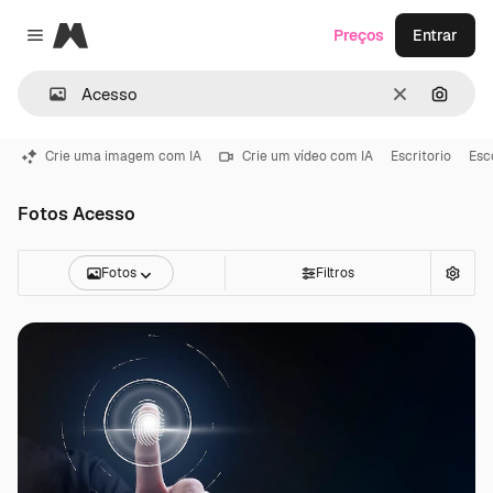
Magnific
Preços
Entrar
Close menu
Limpar
Pesqui
Crie uma imagem com IA
Crie um vídeo com IA
Escritorio
Esc
Fotos Acesso
Fotos
Filtros