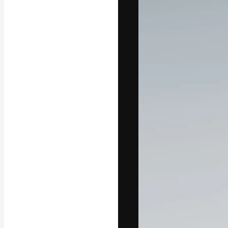
A plataforma cr
seu melhor trab
assinantes entr
agências e estú
Português
Copyright © 2010