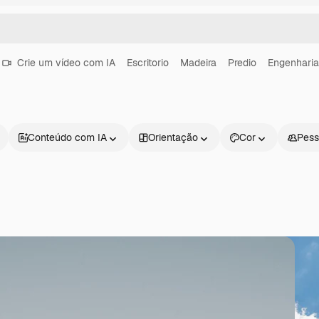
Crie um vídeo com IA
Escritorio
Madeira
Predio
Engenharia
Conteúdo com IA
Orientação
Cor
Pess
Produtos
Começar