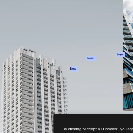
iativa para você direcionar
Spaces
Academy
alho. Mais de 1 milhão de
Assistente de IA
Documentação
e criativos, empresas,
Gerador de
Atendimento
dios.
imagens
Termos e
Gerador de vídeos
condições
Texto para voz
Política de
privacidade
Conteúdo de stock
Originais
MCP para
New
New
Claude/ChatGPT
Política de cooki
Agentes
Central de
New
confiabilidade
API
Afiliados
App móvel
Empresas
Todas as
ferramentas
-
2026
Freepik Company S.L.U.
Todos os direitos reservados
.
By clicking “Accept All Cookies”, you ag