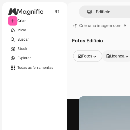
Criar
Crie uma imagem com IA
Início
Buscar
Fotos Edificio
Stock
Fotos
Licença
Explorar
Todas as imagens
Todas as ferramentas
Vetores
Ilustrações
Fotos
PSD
Modelos
Mockups
Vídeos
Clipes de vídeo
Animações
Modelos de vídeos
Ícones
Modelos 3D
Fontes