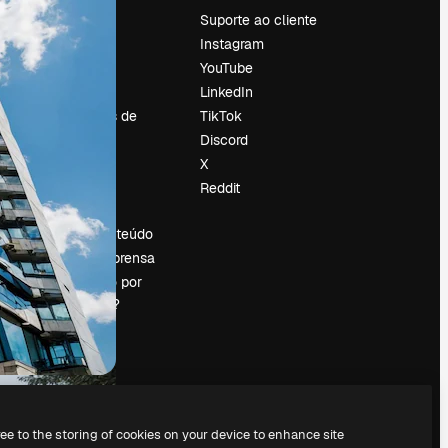
Preços
Suporte ao cliente
Sobre nós
Instagram
Reviews
YouTube
Emprego
LinkedIn
Tendências de
TikTok
pesquisa
Discord
Blog
X
Eventos
Reddit
es
Slidesgo
Vender conteúdo
Sala de imprensa
Procurando por
magnific.ai?
ree to the storing of cookies on your device to enhance site