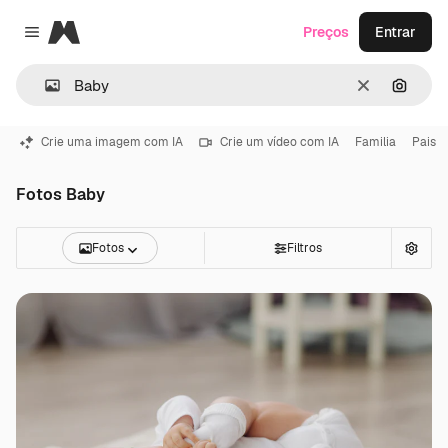
Magnific
Preços
Entrar
Close menu
Limpar
Pesqui
Crie uma imagem com IA
Crie um vídeo com IA
Familia
Pais
Fotos Baby
Fotos
Filtros