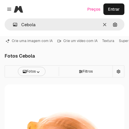
Magnific
Preços
Entrar
Close menu
Limpar
Pesqui
Crie uma imagem com IA
Crie um vídeo com IA
Textura
Supe
Fotos Cebola
Fotos
Filtros