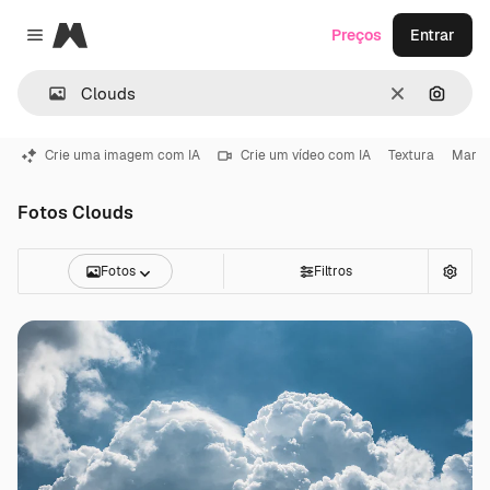
Magnific
Preços
Entrar
Close menu
Limpar
Pesqui
Crie uma imagem com IA
Crie um vídeo com IA
Textura
Mar
Fotos Clouds
Fotos
Filtros