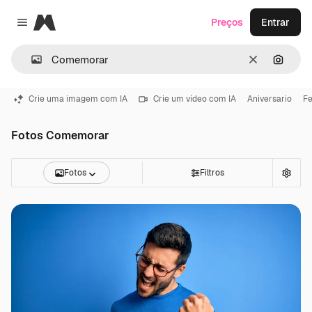
Magnific
Preços
Entrar
Close menu
Limpar
Pesqui
Crie uma imagem com IA
Crie um vídeo com IA
Aniversario
Fe
Fotos Comemorar
Fotos
Filtros