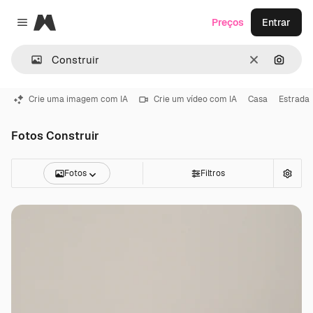
Magnific
Preços
Entrar
Close menu
Limpar
Pesqui
Crie uma imagem com IA
Crie um vídeo com IA
Casa
Estrada
Fotos Construir
Fotos
Filtros