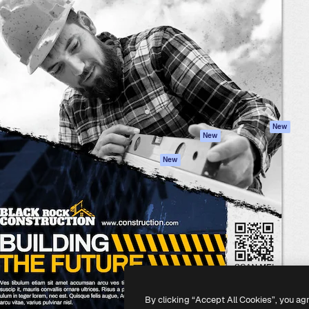
iativa para você direcionar
Spaces
Academy
alho. Mais de 1 milhão de
Assistente de IA
Documentação
e criativos, empresas,
Gerador de
Atendimento
dios.
imagens
Termos e
Gerador de vídeos
condições
Texto para voz
Política de
privacidade
Conteúdo de stock
Originais
MCP para
New
New
Claude/ChatGPT
Política de cooki
Agentes
Central de
New
confiabilidade
API
Afiliados
App móvel
Empresas
Todas as
ferramentas
-
2026
Freepik Company S.L.U.
Todos os direitos reservados
.
By clicking “Accept All Cookies”, you ag