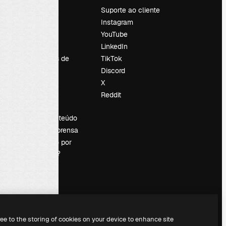
Preços
Suporte ao cliente
Sobre nós
Instagram
Reviews
YouTube
Emprego
LinkedIn
Tendências de
TikTok
pesquisa
Discord
Blog
X
Eventos
Reddit
es
Slidesgo
Vender conteúdo
Sala de imprensa
Procurando por
magnific.ai?
ree to the storing of cookies on your device to enhance site