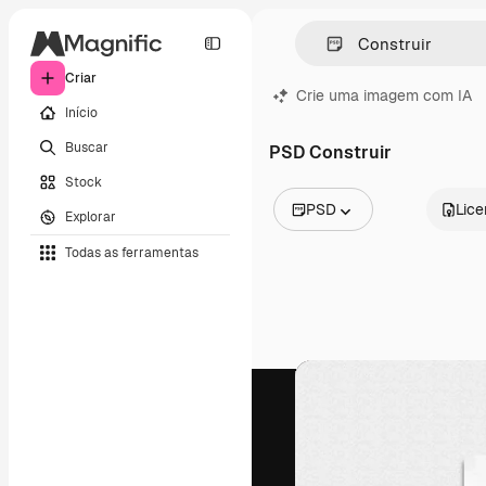
Criar
Crie uma imagem com IA
Início
Buscar
PSD Construir
Stock
PSD
Lic
Explorar
Todas as imagens
Todas as ferramentas
Vetores
Ilustrações
Fotos
PSD
Modelos
Mockups
Vídeos
Clipes de vídeo
Animações
Modelos de vídeos
Ícones
Modelos 3D
Fontes