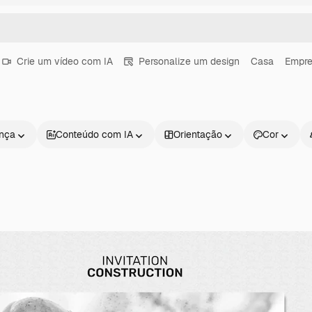
Crie um vídeo com IA
Personalize um design
Casa
Empr
ença
Conteúdo com IA
Orientação
Cor
Produtos
Começar