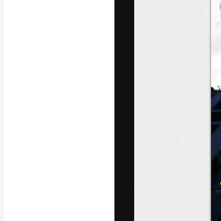
A plataforma cr
seu melhor trab
assinantes entr
agências e estú
Português
Copyright © 2010