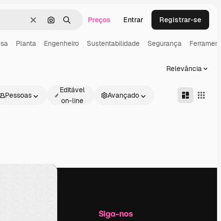
Preços
Entrar
Registrar-se
Limpar
Pesquisar por imagem
Buscar
esa
Planta
Engenheiro
Sustentabilidade
Segurança
Ferramen
Relevância
Editável
Pessoas
Avançado
on-line
Empresa
Siga-nos