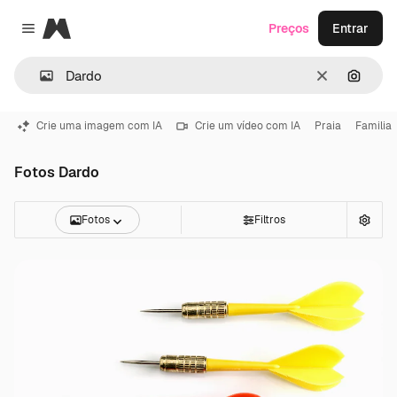
Magnific
Preços
Entrar
Close menu
Limpar
Pesqui
Crie uma imagem com IA
Crie um vídeo com IA
Praia
Familia
Fotos Dardo
Fotos
Filtros