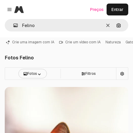
Magnific
Preços
Entrar
Close menu
Limpar
Pesqui
Crie uma imagem com IA
Crie um vídeo com IA
Natureza
Gat
Fotos Felino
Fotos
Filtros