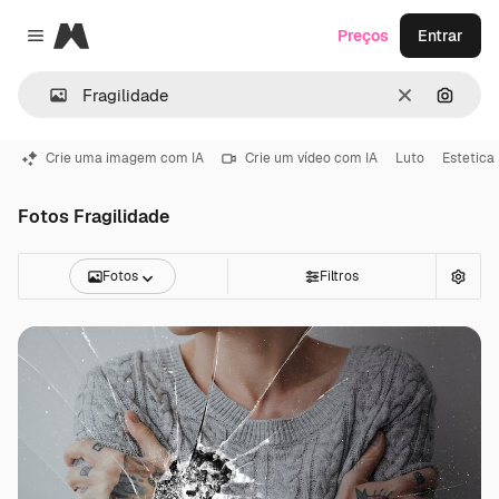
Magnific
Preços
Entrar
Close menu
Limpar
Pesqui
Crie uma imagem com IA
Crie um vídeo com IA
Luto
Estetica
Fotos Fragilidade
Fotos
Filtros