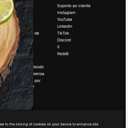
Preços
Suporte ao cliente
Sobre nós
Instagram
Reviews
YouTube
Emprego
LinkedIn
Tendências de
TikTok
pesquisa
Discord
Blog
X
Eventos
Reddit
es
Slidesgo
Vender conteúdo
Sala de imprensa
Procurando por
magnific.ai?
ree to the storing of cookies on your device to enhance site