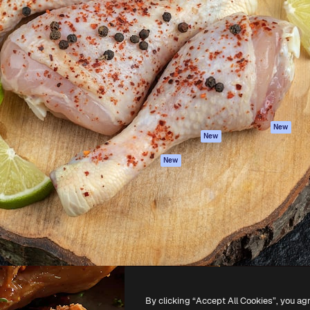
iativa para você direcionar
Spaces
Academy
alho. Mais de 1 milhão de
Assistente de IA
Documentação
e criativos, empresas,
Gerador de
Atendimento
dios.
imagens
Termos e
Gerador de vídeos
condições
Texto para voz
Política de
privacidade
Conteúdo de stock
Originais
MCP para
New
New
Claude/ChatGPT
Política de cooki
Agentes
Central de
New
confiabilidade
API
Afiliados
App móvel
Empresas
Todas as
ferramentas
-
2026
Freepik Company S.L.U.
Todos os direitos reservados
.
By clicking “Accept All Cookies”, you ag