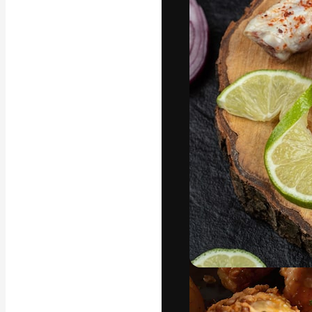
A plataforma cr
seu melhor trab
assinantes entr
agências e estú
Português
Copyright © 2010