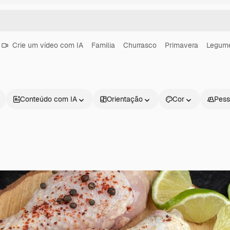
Crie um vídeo com IA
Familia
Churrasco
Primavera
Legum
Conteúdo com IA
Orientação
Cor
Pess
Produtos
Começar