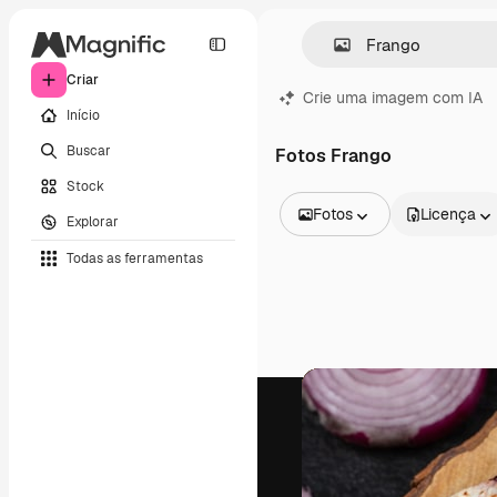
Criar
Crie uma imagem com IA
Início
Buscar
Fotos Frango
Stock
Fotos
Licença
Explorar
Todas as imagens
Todas as ferramentas
Vetores
Ilustrações
Fotos
PSD
Modelos
Mockups
Vídeos
Clipes de vídeo
Animações
Modelos de vídeos
Ícones
Modelos 3D
Fontes