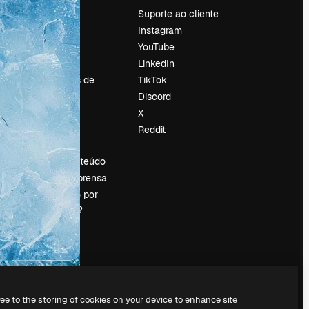
Preços
Suporte ao cliente
Sobre nós
Instagram
Reviews
YouTube
Emprego
LinkedIn
Tendências de
TikTok
pesquisa
Discord
Blog
X
Eventos
Reddit
es
Slidesgo
Vender conteúdo
Sala de imprensa
Procurando por
magnific.ai?
ree to the storing of cookies on your device to enhance site