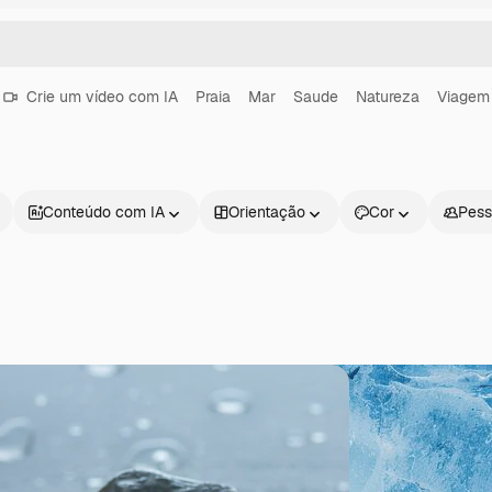
Crie um vídeo com IA
Praia
Mar
Saude
Natureza
Viagem
Conteúdo com IA
Orientação
Cor
Pess
Produtos
Começar