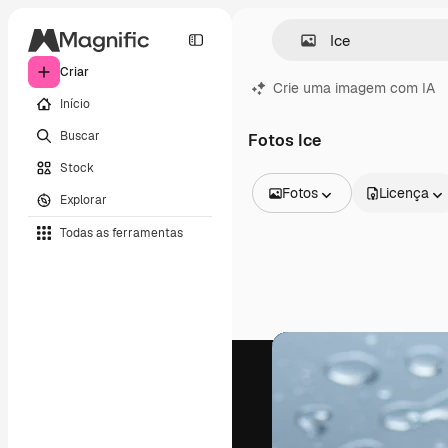
Criar
Crie uma imagem com IA
Início
Buscar
Fotos Ice
Stock
Fotos
Licença
Explorar
Todas as imagens
Todas as ferramentas
Vetores
Ilustrações
Fotos
PSD
Modelos
Mockups
Vídeos
Clipes de vídeo
Animações
Modelos de vídeos
Ícones
Modelos 3D
Fontes