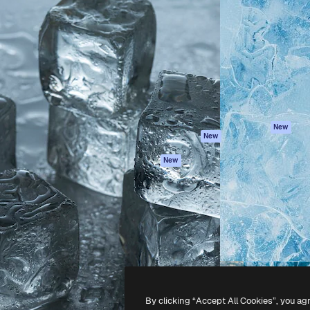
iativa para você direcionar
Spaces
Academy
alho. Mais de 1 milhão de
Assistente de IA
Documentação
e criativos, empresas,
Gerador de
Atendimento
dios.
imagens
Termos e
Gerador de vídeos
condições
Texto para voz
Política de
privacidade
Conteúdo de stock
Originais
MCP para
New
New
Claude/ChatGPT
Política de cooki
Agentes
Central de
New
confiabilidade
API
Afiliados
App móvel
Empresas
Todas as
ferramentas
-
2026
Freepik Company S.L.U.
Todos os direitos reservados
.
By clicking “Accept All Cookies”, you ag