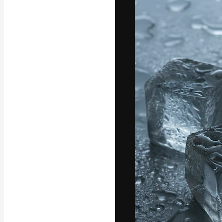
A plataforma cr
seu melhor trab
assinantes entr
agências e estú
Português
Copyright © 2010