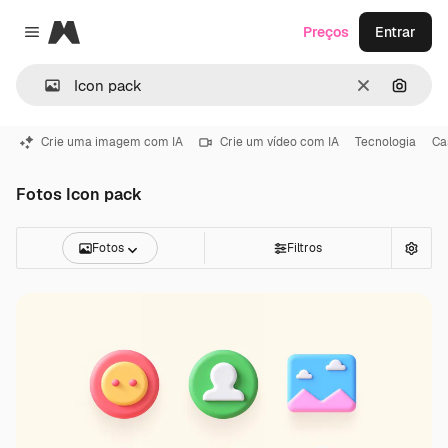
Magnific
Preços
Entrar
Close menu
Limpar
Pesqui
Crie uma imagem com IA
Crie um vídeo com IA
Tecnologia
Ca
Fotos Icon pack
Fotos
Filtros