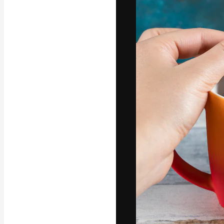
A plataforma cr
seu melhor trab
assinantes entr
agências e estú
Português
Copyright © 2010