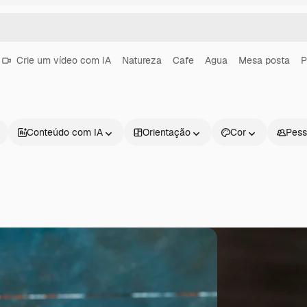
Crie um vídeo com IA
Natureza
Cafe
Agua
Mesa posta
P
Conteúdo com IA
Orientação
Cor
Pess
Produtos
Começar