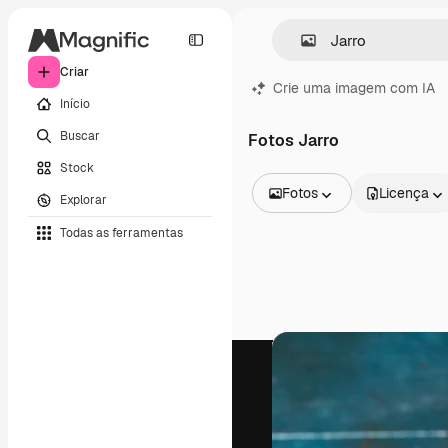
Criar
Crie uma imagem com IA
Início
Buscar
Fotos Jarro
Stock
Fotos
Licença
Explorar
Todas as imagens
Todas as ferramentas
Vetores
Ilustrações
Fotos
PSD
Modelos
Mockups
Vídeos
Clipes de vídeo
Animações
Modelos de vídeos
Ícones
Modelos 3D
Fontes