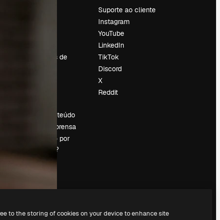
Preços
Suporte ao cliente
Sobre nós
Instagram
Reviews
YouTube
Emprego
LinkedIn
Tendências de
TikTok
pesquisa
Discord
Blog
X
Eventos
Reddit
es
Slidesgo
Vender conteúdo
Sala de imprensa
Procurando por
magnific.ai?
ree to the storing of cookies on your device to enhance site