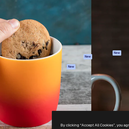
iativa para você direcionar
Spaces
Academy
alho. Mais de 1 milhão de
Assistente de IA
Documentação
e criativos, empresas,
Gerador de
Atendimento
dios.
imagens
Termos e
Gerador de vídeos
condições
Texto para voz
Política de
privacidade
Conteúdo de stock
Originais
MCP para
New
New
Claude/ChatGPT
Política de cooki
Agentes
Central de
New
confiabilidade
API
Afiliados
App móvel
Empresas
Todas as
ferramentas
-
2026
Freepik Company S.L.U.
Todos os direitos reservados
.
By clicking “Accept All Cookies”, you ag