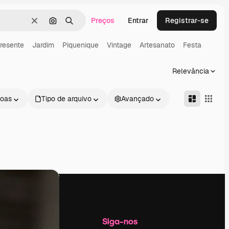
Preços
Entrar
Registrar-se
Limpar
Pesquisar por imagem
Buscar
resente
Jardim
Piquenique
Vintage
Artesanato
Festa
Relevância
oas
Tipo de arquivo
Avançado
Empresa
Siga-nos