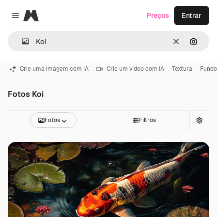
Magnific
Preços
Entrar
Close menu
Limpar
Pesqui
Crie uma imagem com IA
Crie um vídeo com IA
Textura
Fundo
Fotos Koi
Fotos
Filtros