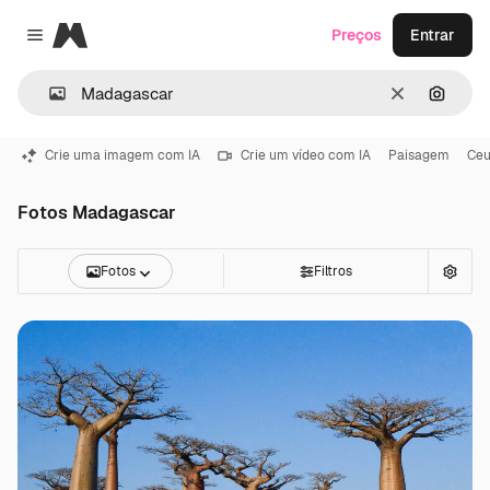
Magnific
Preços
Entrar
Close menu
Limpar
Pesqui
Crie uma imagem com IA
Crie um vídeo com IA
Paisagem
Ce
Fotos Madagascar
Fotos
Filtros