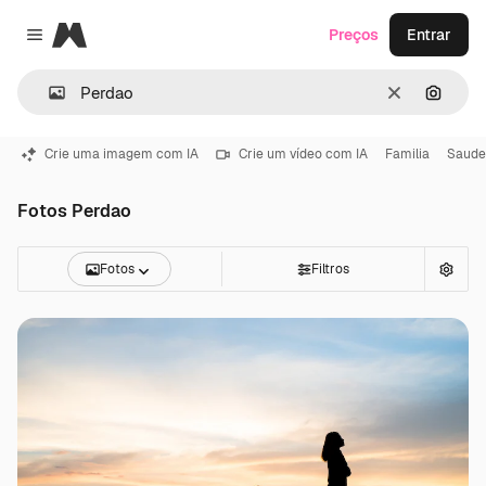
Magnific
Preços
Entrar
Close menu
Limpar
Pesqui
Crie uma imagem com IA
Crie um vídeo com IA
Familia
Saude
Fotos Perdao
Fotos
Filtros