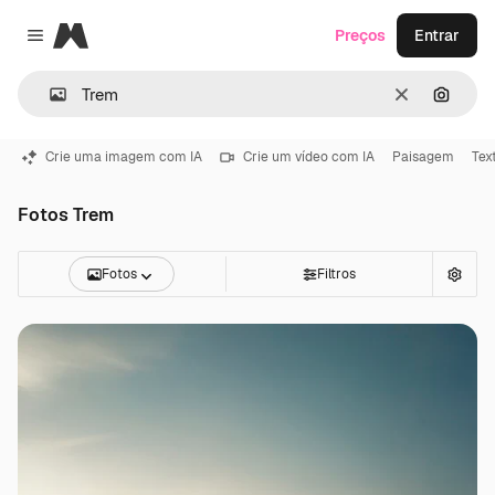
Magnific
Preços
Entrar
Close menu
Limpar
Pesqui
Crie uma imagem com IA
Crie um vídeo com IA
Paisagem
Tex
Fotos Trem
Fotos
Filtros