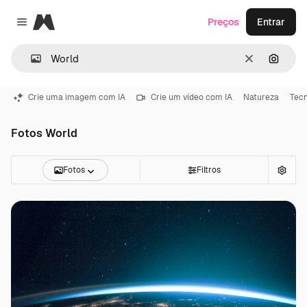
Magnific
Preços
Entrar
Close menu
Limpar
Pesqui
Crie uma imagem com IA
Crie um vídeo com IA
Natureza
Tecn
Fotos World
Fotos
Filtros