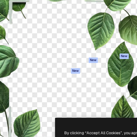
iativa para você direcionar
Spaces
Academy
alho. Mais de 1 milhão de
Assistente de IA
Documentação
e criativos, empresas,
Gerador de
Atendimento
dios.
imagens
Termos e
Gerador de vídeos
condições
Texto para voz
Política de
privacidade
Conteúdo de stock
Originais
MCP para
New
New
Claude/ChatGPT
Política de cooki
Agentes
Central de
New
confiabilidade
API
Afiliados
App móvel
Empresas
Todas as
ferramentas
-
2026
Freepik Company S.L.U.
Todos os direitos reservados
.
By clicking “Accept All Cookies”, you ag