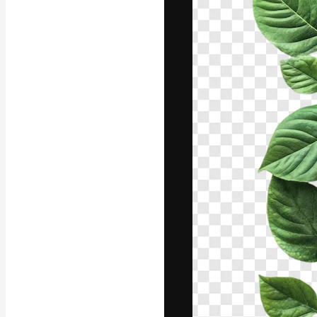
A plataforma cr
seu melhor trab
assinantes entr
agências e estú
Português
Copyright © 2010