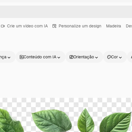
Crie um vídeo com IA
Personalize um design
Madeira
De
ença
Conteúdo com IA
Orientação
Cor
Produtos
Começar