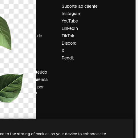
Preços
Suporte ao cliente
Sobre nós
Instagram
Reviews
YouTube
Emprego
LinkedIn
Tendências de
TikTok
pesquisa
Discord
Blog
X
Eventos
Reddit
es
Slidesgo
Vender conteúdo
Sala de imprensa
Procurando por
magnific.ai?
ree to the storing of cookies on your device to enhance site