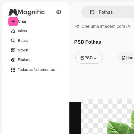
Criar
Crie uma imagem com IA
Início
Buscar
PSD Folhas
Stock
PSD
Lic
Explorar
Todas as imagens
Todas as ferramentas
Vetores
Ilustrações
Fotos
PSD
Modelos
Mockups
Vídeos
Clipes de vídeo
Animações
Modelos de vídeos
Ícones
Modelos 3D
Fontes