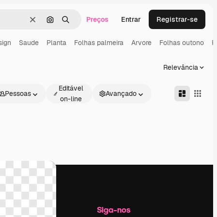
Preços
Entrar
Registrar-se
Limpar
Pesquisar por imagem
Buscar
sign
Saude
Planta
Folhas palmeira
Arvore
Folhas outono
R
Relevância
Editável
Pessoas
Avançado
on-line
Empresa
Siga-nos