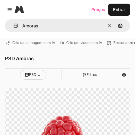
Magnific
Preços
Entrar
Close menu
Limpar
Pesqui
Crie uma imagem com IA
Crie um vídeo com IA
Personalize
PSD Amoras
PSD
Filtros