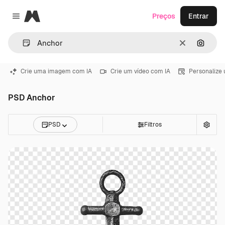
Magnific
Preços
Entrar
Close menu
Limpar
Pesqui
Crie uma imagem com IA
Crie um vídeo com IA
Personalize
PSD Anchor
PSD
Filtros